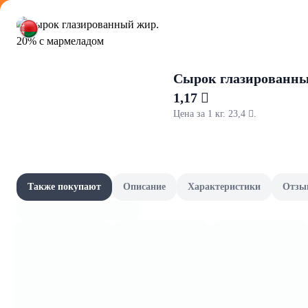
Оформляйте
Сырок глазированны
1,17 
Цена за 1 кг. 23,4 .
Для ванно
Акции
Все товары категории
Наши бренды
Также покупают
Описание
Характеристики
Отзы
Аксессуары дл
Шашлычный сезон
Скоро в школу
Канцелярия и книги
Фрукты и овощи, зелень