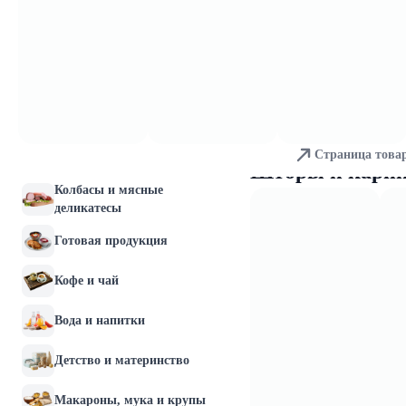
Молочные продукты и
яйца
Хлебобулочные изделия
Мясо и птица
Страница това
Рыба и морепродукты
Шторы и карни
Колбасы и мясные
деликатесы
Готовая продукция
Кофе и чай
Вода и напитки
Детство и материнство
Макароны, мука и крупы