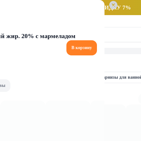
 заказ НА САМОВЫВОЗ и получайте СКИДКУ 7%
й жир. 20% с мармеладом
В корзину
й комнаты
Аксессуары для ванной
Шторы и карнизы для ванно
вы
я ванной