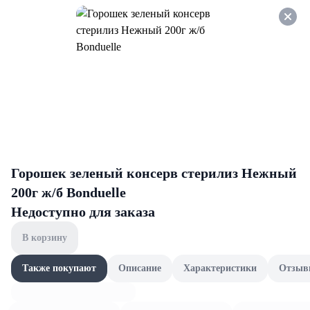
Оформляйте заказ НА
САМОВЫВОЗ и получайте
СКИДКУ 7%
EcoVilla
Все товары категории
Зелень и грибы
Мука и 
Зелень и грибы
Горошек зеленый консерв стерилиз Нежный
200г ж/б Bonduelle
Недоступно для заказа
В корзину
Также покупают
Описание
Характеристики
Отзыв