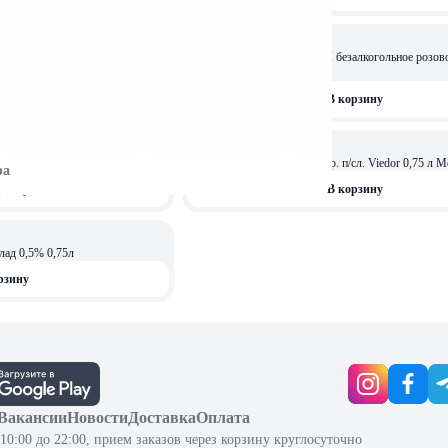
16,99 
vignon Blanc п/сух бел 0,75л
Вино виноградное DENOVI безалкогольное розово
0.75л. до 0.5%
рзину
В корзину
16,99 
п/сл до 0,5% 0,75л
Вино вин. безалкогольное кр. п/сл. Vied
ра
рзину
В корзину
лад 0,5% 0,75л
рзину
Вакансии
Новости
Доставка
Оплата
10:00 до 22:00, прием заказов через корзину круглосуточно