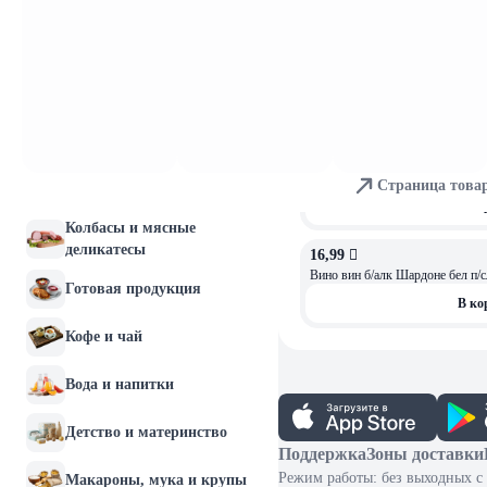
Молочные продукты и
24,99 
ОСТАЛОСЬ: 4
яйца
Вино б/алк VRL Almost Zero Sau
Хлебобулочные изделия
В ко
Мясо и птица
17,32 
Вино вин Пино Гриджио б/а бел 
Страница това
Рыба и морепродукты
В ко
Колбасы и мясные
деликатесы
16,99 
ОСТАЛОСЬ: 3
Вино вин б/алк Шардоне бел п/с
Готовая продукция
В ко
Кофе и чай
Вода и напитки
Детство и материнство
Поддержка
Зоны доставки
Режим работы: без выходных с 
Макароны, мука и крупы