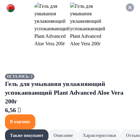
Оформляйте заказ НА
САМОВЫВОЗ и получайте
СКИДКУ 7%
Чистящие средства
Все товары категории
Для удаления засоров
Дл
Для удаления засоров
ОСТАЛОСЬ: 2
Гель для умывания увлажняющий
успокаивающий Plant Advanced Aloe Vera
200г
6,56 
В корзину
Также покупают
Описание
Характеристики
Отзыв