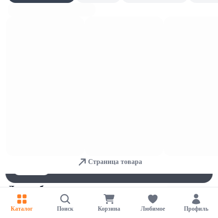
Для кухни
Для обеспечения удобства пользователей сайта используются
cookies
Страница товара
Принять
Отказаться
Настройки
Для мебели и ковров
Каталог
Поиск
Корзина
Любимое
Профиль