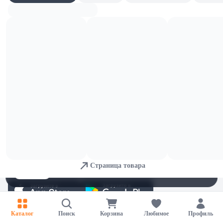
1,44 
10,85 
Молоко б/лакт Parmalat пит
Сыр сверхтвердый Danke Пармезан
ультрапаст 1,8% 0,2л
40% 180г в/у Белсыр
В корзину
В корзину
9,64 
11 
ОСТАЛОСЬ: 3
Сыр п/тв Natura слив 45% нарезка
Сыр п/тв Natura слив Легкий 30%
150г мгс
нарезка 150г мгс
В корзину
В корзину
10,89 
11,4 
ОСТАЛОСЬ: 3
ОСТАЛОСЬ: 3
Сыр п/тв Natura слив 45% цилиндр
Сыр п/тв Natura слив Легкий 16%
200г
цилиндр 200г
Для обеспечения удобства пользователей сайта используются
В корзину
В корзину
cookies
Страница товара
Принять
Отказаться
Настройки
Каталог
Поиск
Корзина
Любимое
Профиль