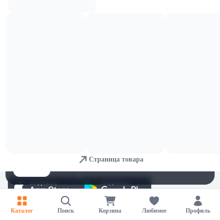
4,99 
8,99 
ОСТАЛОСЬ: 2
Нарукавники 59640NP
Круги для плавания с ярким
рисунком 59241NP
В корзину
В корзину
12,99 
94,99 
ОСТАЛОСЬ: 4
Неоновые надувные круги 59262NP
Плотик для плавания "фламинго"
57558NP
В корзину
В корзину
15,99 
71,99 
ОСТАЛОСЬ: 2
Надувной круг милые зверята, 3
Классический надувной матрас jr.
вида 59266np
Twin серии dura-beam 64756
Для обеспечения удобства пользователей сайта используются
В корзину
В корзину
cookies
Страница товара
Принять
Отказаться
Настройки
Каталог
Поиск
Корзина
Любимое
Профиль