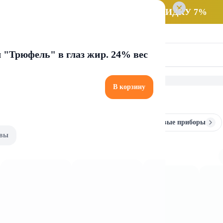
 заказ НА САМОВЫВОЗ и получайте СКИДКУ 7%
ч "Трюфель" в глаз жир. 24% вес
В корзину
Тарелки, салатники и миски
Столовые приборы
вы
ники и миски