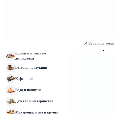
Молочные продукты и
яйца
Хлебобулочные изделия
Мясо и птица
Страница това
Рыба и морепродукты
Столовые приб
Колбасы и мясные
деликатесы
Готовая продукция
Кофе и чай
Вода и напитки
Детство и материнство
Макароны, мука и крупы