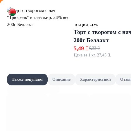
Оформляйте
АКЦИЯ
-12%
Торт с творогом с на
200г Беллакт
5,49 
6,22 
Цена за 1 кг. 27,45 .
Посуда
Акции
Все товары категории
Товары-партнёры
Также покупают
Описание
Характеристики
Отзы
Тарелки, салат
Наши бренды
Шашлычный сезон
Сад и огород
Фрукты и овощи, зелень