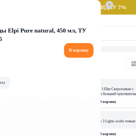
 заказ НА САМОВЫВОЗ и получайте СКИДКУ 7%
ы Elpi Pure natural, 450 мл, ТУ
5
В корзину
вы
18,99 
Сверхтонкие с доп смазкой для
Презервативы т.м. Durex № 3 Elite Сверхтонкие с
дополнительной смазкой для большей чувствитель
рзину
В корзину
11,59 
assic Классические с гелем-
Презервативы т.м. Contex № 3 Lights особо тонкие
рзину
В корзину