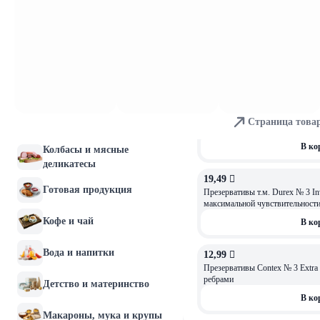
Молочные продукты и
8,99 
яйца
Презервативы т.м. Contex № 3 Cl
смазкой 3 шт
Хлебобулочные изделия
В ко
Мясо и птица
41,03 
Презервативы т.м. Contex № 12 
Страница това
Рыба и морепродукты
В ко
Колбасы и мясные
деликатесы
19,49 
Готовая продукция
Презервативы т.м. Durex № 3 Inv
максимальной чувствительности
Кофе и чай
В ко
Вода и напитки
12,99 
Презервативы Contex № 3 Extra 
ребрами
Детство и материнство
В ко
Макароны, мука и крупы