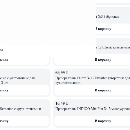
8,99 
assic классические с гелем-
Презервативы Contex Ribbet №3 Ребристые
рзину
В корзину
30,49 
Lights особо тонкие
Презервативы т.м. Contex № 12 Classic классически
ра
смазкой
рзину
В корзину
69,99 
isible ультратонкие для
Презервативы Durex № 12 Invisible ультратонк дл
 3 шт
чувствительности
рзину
В корзину
16,49 
ОСТАЛОСЬ: 4
Sensation с крупн точками и
Презервативы INDIGO Mix Fun №15 микс
рзину
В корзину