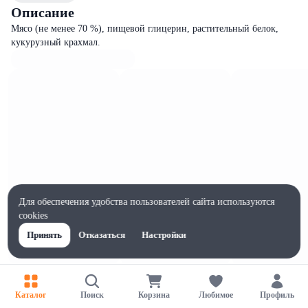
Описание
Мясо (не менее 70 %), пищевой глицерин, растительный белок,
кукурузный крахмал.
Для обеспечения удобства пользователей сайта используются
cookies
Принять
Отказаться
Настройки
Характеристики
Ширина, мм
Каталог
Поиск
Корзина
Любимое
Профиль
70