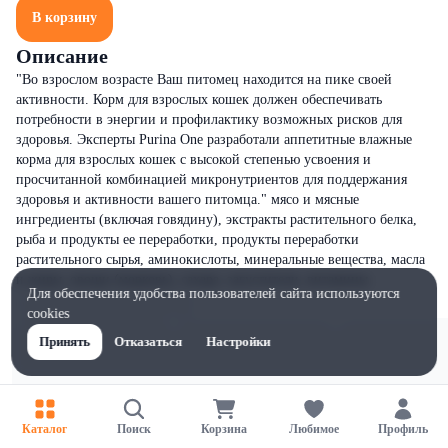
В корзину
Описание
"Во взрослом возрасте Ваш питомец находится на пике своей
активности. Корм для взрослых кошек должен обеспечивать
потребности в энергии и профилактику возможных рисков для
здоровья. Эксперты Purina One разработали аппетитные влажные
корма для взрослых кошек с высокой степенью усвоения и
просчитанной комбинацией микронутриентов для поддержания
здоровья и активности вашего питомца." мясо и мясные
ингредиенты (включая говядину), экстракты растительного белка,
рыба и продукты ее переработки, продукты переработки
растительного сырья, аминокислоты, минеральные вещества, масла
и жиры, овощи (морковь), сахара, загустители, витамины.
Для обеспечения удобства пользователей сайта используются
cookies
Принять
Отказаться
Настройки
Каталог
Поиск
Корзина
Любимое
Профиль