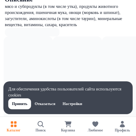
мясо и субпродукты (в том числе утка), продукты животного
происхождения, пшеничная мука, овощи (морковь и шпинат),
загустители, аминокислоты (в том числе таурин), минеральные
вещества, витамины, сахара, краситель
Для обеспечения удобства пользователей сайта используются
cookies
Принять
Отказаться
Настройки
Характеристики
Каталог
Поиск
Корзина
Любимое
Профиль
Жиры на 100г, г