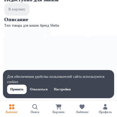
В корзину
Описание
Тип товара для кошек бренд Sheba
Для обеспечения удобства пользователей сайта используются
cookies
Принять
Отказаться
Настройки
Каталог
Поиск
Корзина
Любимое
Профиль
Характеристики