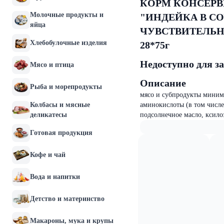
КОРМ КОНСЕРВ
Молочные продукты и
"ИНДЕЙКА В С
яйца
ЧУВСТВИТЕЛЬН
Хлебобулочные изделия
28*75г
Недоступно для з
Мясо и птица
Описание
Рыба и морепродукты
мясо и субпродукты миниму
Колбасы и мясные
аминокислоты (в том числе
деликатесы
подсолнечное масло, ксило
Готовая продукция
Кофе и чай
Вода и напитки
Детство и материнство
Макароны, мука и крупы