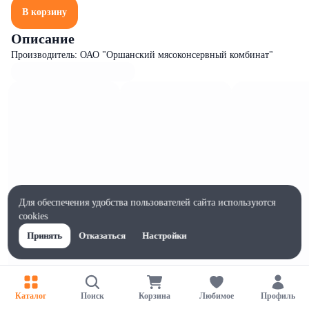
В корзину
Описание
Производитель: ОАО "Оршанский мясоконсервный комбинат"
Для обеспечения удобства пользователей сайта используются
cookies
Принять
Отказаться
Настройки
Характеристики
Каталог
Поиск
Корзина
Любимое
Профиль
Ширина, мм