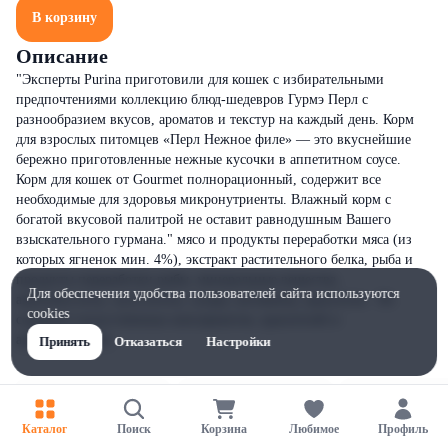
В корзину
Описание
"Эксперты Purina приготовили для кошек с избирательными
предпочтениями коллекцию блюд-шедевров Гурмэ Перл с
разнообразием вкусов, ароматов и текстур на каждый день. Корм
для взрослых питомцев «Перл Нежное филе» — это вкуснейшие
бережно приготовленные нежные кусочки в аппетитном соусе.
Корм для кошек от Gourmet полнорационный, содержит все
необходимые для здоровья микронутриенты. Влажный корм с
богатой вкусовой палитрой не оставит равнодушным Вашего
взыскательного гурмана." мясо и продукты переработки мяса (из
которых ягненок мин. 4%), экстракт растительного белка, рыба и
продукты переработки рыбы, минеральные вещества,
Для обеспечения удобства пользователей сайта используются
аминокислоты, загуститель, сахара, витамины, красители. Не
cookies
содержит искусственных консервантов, красителей и
ароматизаторов.
Принять
Отказаться
Настройки
Каталог
Поиск
Корзина
Любимое
Профиль