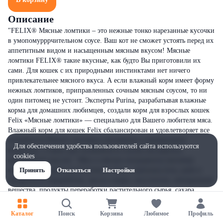
Описание
"FELIX® Мясные ломтики – это нежные тонко нарезанные кусочки
в умопомурррчительном соусе. Ваш кот не сможет устоять перед их
аппетитным видом и насыщенным мясным вкусом! Мясные
ломтики FELIX® такие вкусные, как будто Вы приготовили их
сами. Для кошек с их природными инстинктами нет ничего
привлекательнее мясного вкуса. А если влажный корм имеет форму
нежных ломтиков, приправленных сочным мясным соусом, то ни
один питомец не устоит. Эксперты Purina, разрабатывая влажные
корма для домашних любимцев, создали корм для взрослых кошек
Felix «Мясные ломтики» — специально для Вашего любителя мяса.
Влажный корм для кошек Felix сбалансирован и удовлетворяет все
потребности Вашего питомца в витаминах и минеральных
Для обеспечения удобства пользователей сайта используются
веществах, а также дает возможность сполна насладиться
cookies
невероятным вкусом." Мясо и мясные ингредиенты (включая
курицу), экстракты растительного белка, аминокислоты, рыба и
Принять
Отказаться
Настройки
продукты ее переработки, масла и жиры, загустители, минеральные
вещества, продукты переработки растительного сырья, сахара,
витамины.
Каталог
Поиск
Корзина
Любимое
Профиль