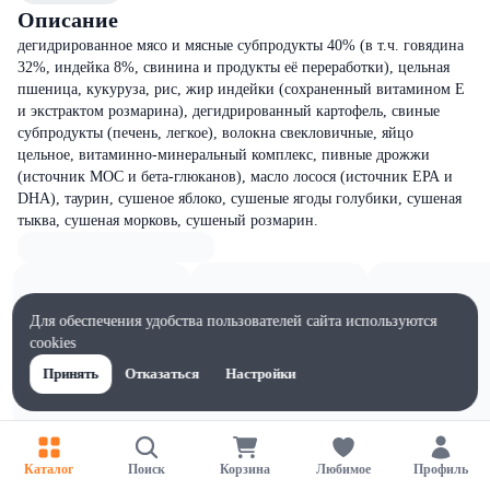
Описание
дегидрированное мясо и мясные субпродукты 40% (в т.ч. говядина
32%, индейка 8%, свинина и продукты её переработки), цельная
пшеница, кукуруза, рис, жир индейки (сохраненный витамином Е
и экстрактом розмарина), дегидрированный картофель, свиные
субпродукты (печень, легкое), волокна свекловичные, яйцо
цельное, витаминно-минеральный комплекс, пивные дрожжи
(источник МОС и бета-глюканов), масло лосося (источник ЕРА и
DHA), таурин, сушеное яблоко, сушеные ягоды голубики, сушеная
тыква, сушеная морковь, сушеный розмарин.
Для обеспечения удобства пользователей сайта используются
cookies
Принять
Отказаться
Настройки
Каталог
Поиск
Корзина
Любимое
Профиль