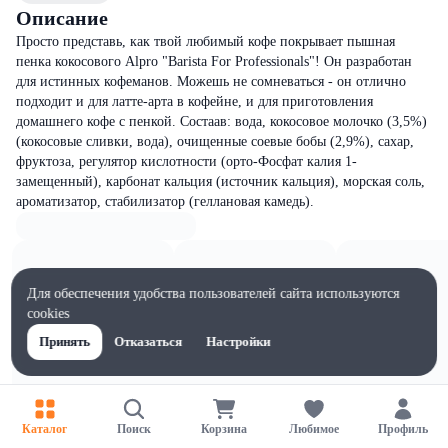
Описание
Просто представь, как твой любимый кофе покрывает пышная
пенка кокосового Alpro "Barista For Professionals"! Он разработан
для истинных кофеманов. Можешь не сомневаться - он отлично
подходит и для латте-арта в кофейне, и для приготовления
домашнего кофе с пенкой. Состаав: вода, кокосовое молочко (3,5%)
(кокосовые сливки, вода), очищенные соевые бобы (2,9%), сахар,
фруктоза, регулятор кислотности (орто-Фосфат калия 1-
замещенный), карбонат кальция (источник кальция), морская соль,
ароматизатор, стабилизатор (геллановая камедь).
Для обеспечения удобства пользователей сайта используются
cookies
Принять
Отказаться
Настройки
Каталог
Поиск
Корзина
Любимое
Профиль