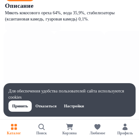
Описание
Мякоть кокосового ореха 64%, вода 35,9%, стабилизаторы
(ксантановая камедь, гуаровая камедь) 0,1%.
Для обеспечения удобства пользователей сайта используются
cookies
Принять
Отказаться
Настройки
Характеристики
Жиры на 100г, г
Каталог
Поиск
Корзина
Любимое
Профиль
17.7