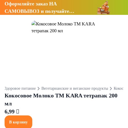
Оформляйте заказ НА
САМОВЫВОЗ и получайте
СКИДКУ 7%
Здоровое питание
Вегетарианские и веганские продукты
Кокосов
Кокосовое Молоко ТМ KARA тетрапак 200
мл
6,99 
В корзину