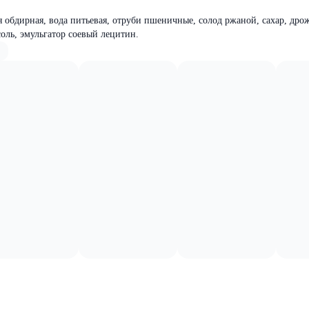
 обдирная, вода питьевая, отруби пшеничные, солод ржаной, сахар, др
соль, эмульгатор соевый лецитин.