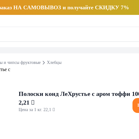
 заказ НА САМОВЫВОЗ и получайте СКИДКУ 7%
ы и чипсы фруктовые
Хлебцы
Полоски конд ЛеХрустье с аром тоффи 10
2,21 
Цена за 1 кг. 22,1 