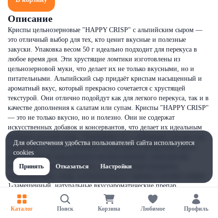
Описание
Криспы цельнозерновые "HAPPY CRISP" с альпийским сыром —
это отличный выбор для тех, кто ценит вкусные и полезные
закуски. Упаковка весом 50 г идеально подходит для перекуса в
любое время дня. Эти хрустящие ломтики изготовлены из
цельнозерновой муки, что делает их не только вкусными, но и
питательными. Альпийский сыр придаёт криспам насыщенный и
ароматный вкус, который прекрасно сочетается с хрустящей
текстурой. Они отлично подойдут как для легкого перекуса, так и в
качестве дополнения к салатам или супам. Криспы "HAPPY CRISP"
— это не только вкусно, но и полезно. Они не содержат
искусственных добавок и консервантов, что делает их идеальным
выбором для всей семьи. Попробуйте их с любимыми соусами или
Для обеспечения удобства пользователей сайта используются
просто так — вы не пожалеете!Состав:крупа кукурузная, крупа
cookies
рисовая, масло подсолнечное высокоолеиновое, комплексная
пищевая добавка «Сыр» (соль, сухая молочная сыворотка,
Принять
Отказаться
Настройки
мальтодекстрин, сахар, усилитель вкуса и аромата глутамат натрия
1-замещенный, натуральные вкусоароматические препар
Каталог
Поиск
Корзина
Любимое
Профиль