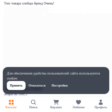
Тип товара хлебцы бренд Очень!
Для обеспечения удобства пользователей сайта используются
cookies
Принять
Отказаться
Настройки
Характеристики
Жиры на 100г, г
2.18
Ширина, мм
Каталог
Поиск
Корзина
Любимое
Профиль