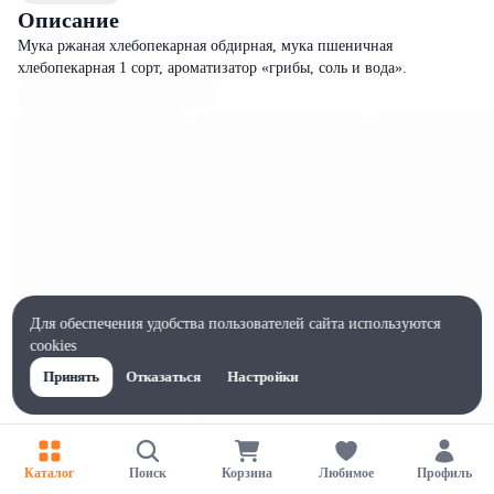
Описание
Мука ржаная хлебопекарная обдирная, мука пшеничная
хлебопекарная 1 сорт, ароматизатор «грибы, соль и вода».
Для обеспечения удобства пользователей сайта используются
cookies
Принять
Отказаться
Настройки
Характеристики
Жиры на 100г, г
Каталог
Поиск
Корзина
Любимое
Профиль
2