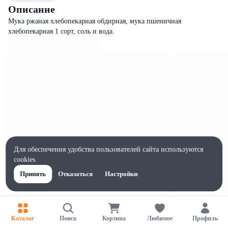
Описание
Мука ржаная хлебопекарная обдирная, мука пшеничная
хлебопекарная 1 сорт, соль и вода.
Для обеспечения удобства пользователей сайта используются
cookies
Принять
Отказаться
Настройки
Характеристики
Жиры на 100г, г
Каталог
Поиск
Корзина
Любимое
Профиль
2