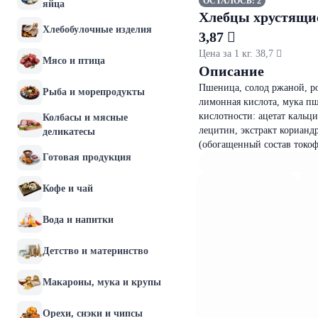
ОСТАЛОСЬ: 2
яйца
Хлебцы хрустящи
Хлебобулочные изделия
3,87 
Цена за 1 кг. 38,7 
Мясо и птица
Описание
Пшеница, солод ржаной, ро
Рыба и морепродукты
лимонная кислота, мука пш
кислотности: ацетат кальци
Колбасы и мясные
лецитин, экстракт корианд
деликатесы
(обогащенный состав токо
Готовая продукция
Кофе и чай
Вода и напитки
Детство и материнство
Макароны, мука и крупы
Орехи, снэки и чипсы