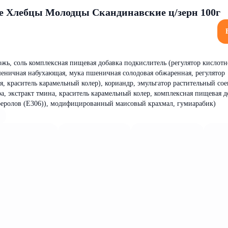
е Хлебцы Молодцы Скандинавские ц/зерн 100г
жь, соль комплексная пищевая добавка подкислитель (регулятор кислотн
еничная набухающая, мука пшеничная солодовая обжаренная, регулятор
я, краситель карамельный колер), кориандр, эмульгатор растительный со
ра, экстракт тмина, краситель карамельный колер, комплексная пищевая д
феролов (Е306)), модифицированный маисовый крахмал, гумиарабик)