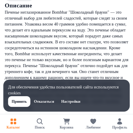
Описание
Печенье неглазированное Bombbar "Шоколадный брауни" — это
отличный выбор для любителей сладостей, которые следят за своим
питанием. Упаковка весом 40 граммов удобно помещается в сумке,
что делает его идеальным перекусом на ходу. Это печенье обладает
насыщенным шоколадным вкусом, который порадует даже самых
взыскательных сладкоежек. В его составе нет глазури, что позволяет
сосредоточиться на истинном шоколадном наслаждении. Кроме
того, Bombbar использует качественные ингредиенты, что делает
это печенье не только вкусным, но и более полезным вариантом для
перекуса. Печенье "Шоколадный брауни" отлично подойдет как для
утреннего кофе, так и для вечернего чая. Оно станет отличным
дополнением к вашему рациону, если вы ищете что-то вкусное и
при этом не слишком калорийное. Попробуйте и насладитесь
Для обеспечения удобства пользователей сайта используются
настоящим шоколадным удовольствием!Состав:Белки молочные
cookies
(концентрат сывороточного белка, концентрат молочного белка),
изомальтоолигосахарид(клетчатка, пребиотик), отруби овсяные,
Принять
Отказаться
Настройки
шоколад (сахар,
Каталог
Поиск
Корзина
Любимое
Профиль