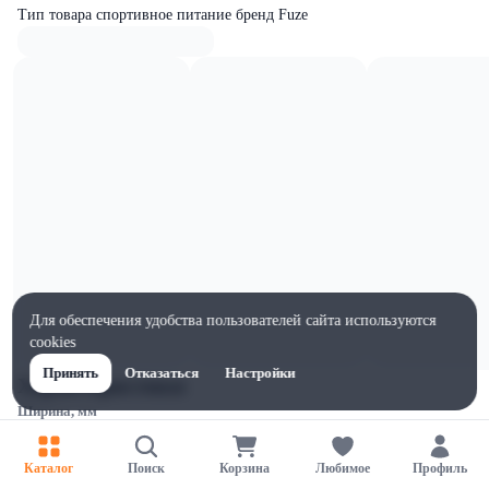
Тип товара спортивное питание бренд Fuze
Для обеспечения удобства пользователей сайта используются
cookies
Принять
Отказаться
Настройки
Характеристики
Ширина, мм
100
Высота, мм
Каталог
Поиск
Корзина
Любимое
Профиль