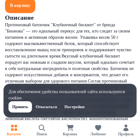
В корзину
Описание
Протеиновый батончик "Клубничный бисквит" от бренда
"Бионова" — это идеальный перекус для тех, кто следит за своим
питанием и активным образом жизни. Упаковка весом 50 г
содержит высококачественный белок, который способствует
восстановлению мышц после тренировок и поддерживает чувство
сытости на длительное время.Вкусный клубничный бисквит
порадует вас нежным и сладким вкусом, который идеально сочетает
в себе натуральные ингредиенты и полезные свойства. Батончик не
содержит искусственных добавок и консервантов, что делает его
отличным выбором для здорового питания.Состав:протеиновый
комплекс (концентрат сывороточного белка, концентрат молочного
Для обеспечения удобства пользователей сайта используются
белка, изолят горохового белка), изомальтоолигосахарид, кокосовое
cookies
масло, свекла сушеная молотая, клубника сублимационной сушки,
полидекстрозы (носитель), глицерин (агент влагоудерживающий),
Принять
Отказаться
Настройки
ароматизаторы натуральные, соевый лецитин (эмульгатор),
лимонная кислота (регулятор кислотности), концентрированный
сок черной моркови (краситель натуральный)
Каталог
Поиск
Корзина
Любимое
Профиль