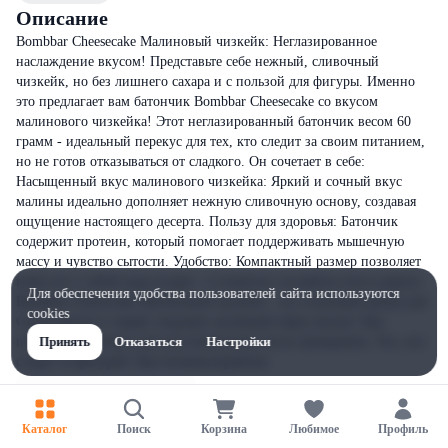
Описание
Bombbar Cheesecake Малиновый чизкейк: Неглазированное
наслаждение вкусом! Представьте себе нежный, сливочный
чизкейк, но без лишнего сахара и с пользой для фигуры. Именно
это предлагает вам батончик Bombbar Cheesecake со вкусом
малинового чизкейка! Этот неглазированный батончик весом 60
грамм - идеальный перекус для тех, кто следит за своим питанием,
но не готов отказываться от сладкого. Он сочетает в себе:
Насыщенный вкус малинового чизкейка: Яркий и сочный вкус
малины идеально дополняет нежную сливочную основу, создавая
ощущение настоящего десерта. Пользу для здоровья: Батончик
содержит протеин, который помогает поддерживать мышечную
массу и чувство сытости. Удобство: Компактный размер позволяет
взять его с собой куда угодно - в спортзал, на работу или в дорогу.
Для обеспечения удобства пользователей сайта используются
Bombbar Cheesecake Малиновый чизкейк - это отличный выбор для:
cookies
Спортсменов и людей, ведущих активный образ жизни: Как
источник протеина для восстановления после тренировок. Тех, кто
Принять
Отказаться
Настройки
следит за фигурой: Как низкокалорийная
Каталог
Поиск
Корзина
Любимое
Профиль