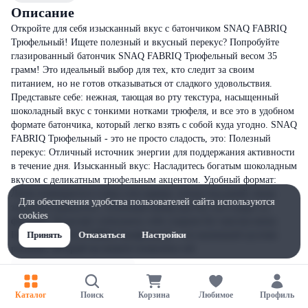
Описание
Откройте для себя изысканный вкус с батончиком SNAQ FABRIQ
Трюфельный! Ищете полезный и вкусный перекус? Попробуйте
глазированный батончик SNAQ FABRIQ Трюфельный весом 35
грамм! Это идеальный выбор для тех, кто следит за своим
питанием, но не готов отказываться от сладкого удовольствия.
Представьте себе: нежная, тающая во рту текстура, насыщенный
шоколадный вкус с тонкими нотками трюфеля, и все это в удобном
формате батончика, который легко взять с собой куда угодно. SNAQ
FABRIQ Трюфельный - это не просто сладость, это: Полезный
перекус: Отличный источник энергии для поддержания активности
в течение дня. Изысканный вкус: Насладитесь богатым шоколадным
вкусом с деликатным трюфельным акцентом. Удобный формат:
Легко помещается в сумку или карман, всегда под рукой, когда
Для обеспечения удобства пользователей сайта используются
захочется перекусить. Отличный выбор для тех, кто следит за
cookies
фигурой: Позволяет побаловать себя сладким без чувства вины.
Батончик SNAQ FABRIQ Трюфельный - это маленький кусочек
Принять
Отказаться
Настройки
роскоши, который вы можете позволить себ
Каталог
Поиск
Корзина
Любимое
Профиль