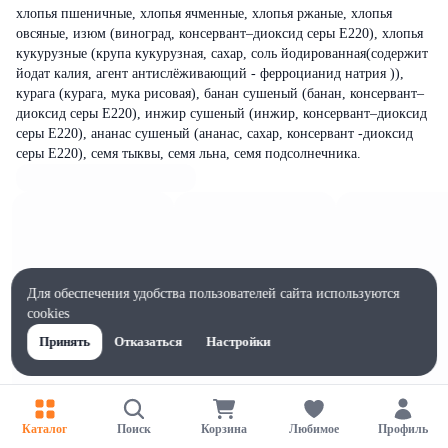
хлопья пшеничные, хлопья ячменные, хлопья ржаные, хлопья
овсяные, изюм (виноград, консервант–диоксид серы Е220), хлопья
кукурузные (крупа кукурузная, сахар, соль йодированная(содержит
йодат калия, агент антислёживающий - ферроцианид натрия )),
курага (курага, мука рисовая), банан сушеный (банан, консервант–
диоксид серы Е220), инжир сушеный (инжир, консервант–диоксид
серы Е220), ананас сушеный (ананас, сахар, консервант -диоксид
серы Е220), семя тыквы, семя льна, семя подсолнечника.
Для обеспечения удобства пользователей сайта используются
cookies
Принять
Отказаться
Настройки
Каталог
Поиск
Корзина
Любимое
Профиль