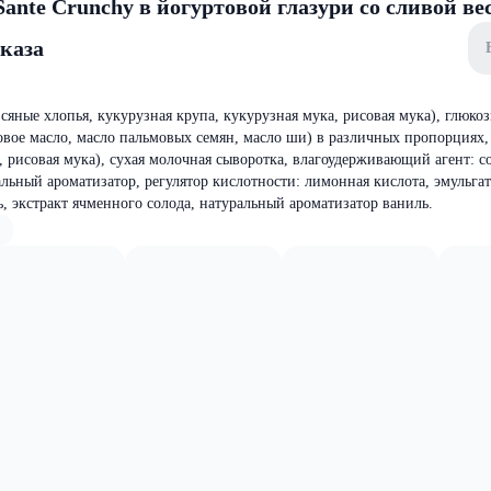
nte Crunchy в йогуртовой глазури со сливой вес
аказа
сяные хлопья, кукурузная крупа, кукурузная мука, рисовая мука), глюко
вое масло, масло пальмовых семян, масло ши) в различных пропорциях, 
 рисовая мука), сухая молочная сыворотка, влагоудерживающий агент: с
альный ароматизатор, регулятор кислотности: лимонная кислота, эмульга
ь, экстракт ячменного солода, натуральный ароматизатор ваниль.