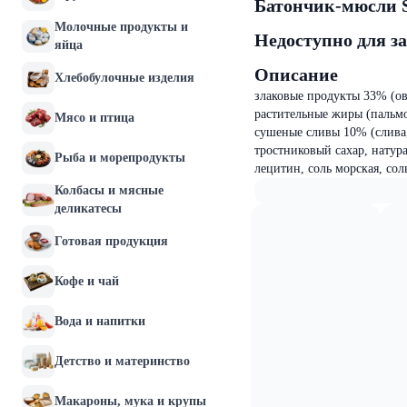
Батончик-мюсли Sa
Молочные продукты и
Недоступно для з
яйца
Описание
Хлебобулочные изделия
злаковые продукты 33% (ов
растительные жиры (пальмо
Мясо и птица
сушеные сливы 10% (слива,
тростниковый сахар, натур
Рыба и морепродукты
лецитин, соль морская, сол
Колбасы и мясные
деликатесы
Готовая продукция
Кофе и чай
Вода и напитки
Детство и материнство
Макароны, мука и крупы