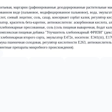
питьевая, маргарин (рафинированные дезодорированные растительные ма
ванном виде (пальмовое, модифицированное пальмовое), вода, эмульгат
т, соевый лецитин; соль, сахар, консервант сорбат калия, регулятор ки
атор, краситель бета-каротин, антиокислители: аскорбиновая кислота, а
 хлебопекарные прессованные, соль (соль пищевая выварочная, йодат кали
омплексная пищевая добавка "Улучшитель хлебопекарный ФРИЗИ" (декс
хлебопекарная второго сорта, эмульгатор Е472е, носители: Е341(iii), Е17
ука пшеничная солодовая, регулятор кислотности Е263, антиокислитель
рментные препараты микробного происхождения).