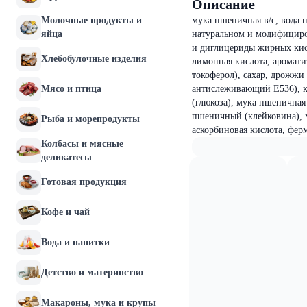
Описание
Молочные продукты и
мука пшеничная в/с, вода 
яйца
натуральном и модифициро
и диглицериды жирных кисло
Хлебобулочные изделия
лимонная кислота, ароматиз
токоферол), сахар, дрожжи
Мясо и птица
антислеживающий Е536), к
(глюкоза), мука пшеничная 
пшеничный (клейковина), м
Рыба и морепродукты
аскорбиновая кислота, фе
Колбасы и мясные
деликатесы
Готовая продукция
Кофе и чай
Вода и напитки
Детство и материнство
Макароны, мука и крупы