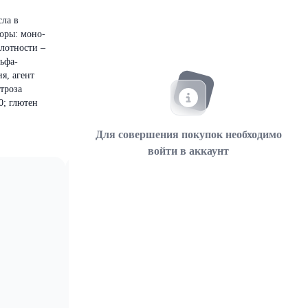
сла в
оры: моно-
слотности –
льфа-
я, агент
троза
0; глютен
Для совершения покупок необходимо
войти в аккаунт