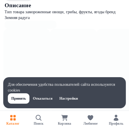
Описание
Тип товара замороженные овощи, грибы, фрукты, ягоды бренд
Зимняя радуга
Для обеспечения удобства пользователей сайта используются
cookies
Принять
Отказаться
Настройки
Характеристики
Ширина, мм
Каталог
Поиск
Корзина
Любимое
Профиль
230