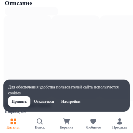
Описание
Для обеспечения удобства пользователей сайта используются
cookies
Принять
Отказаться
Настройки
Характеристики
Ширина, мм
25
Высота, мм
Каталог
Поиск
Корзина
Любимое
Профиль