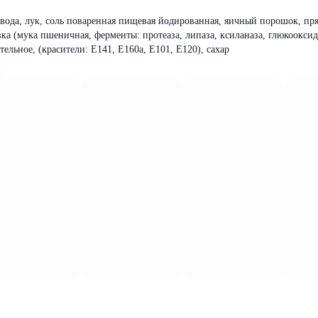
вода, лук, соль поваренная пищевая йодированная, яичный порошок, пр
ка (мука пшеничная, ферменты: протеаза, липаза, ксиланаза, глюкооксид
тельное, (красители: Е141, Е160а, Е101, Е120), сахар