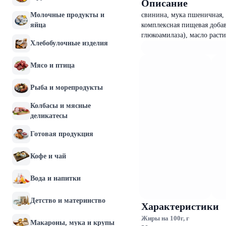
Описание
Молочные продукты и
свинина, мука пшеничная, 
яйца
комплексная пищевая добав
глюкоамилаза), масло расти
Хлебобулочные изделия
Мясо и птица
Рыба и морепродукты
Колбасы и мясные
деликатесы
Готовая продукция
Кофе и чай
Вода и напитки
Детство и материнство
Характеристики
Жиры на 100г, г
Макароны, мука и крупы