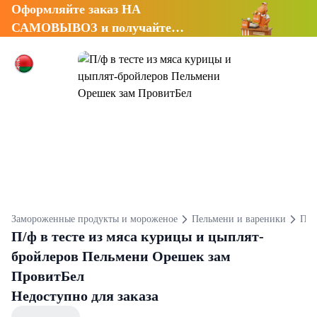
Оформляйте заказ НА
САМОВЫВОЗ и получайте
СКИДКУ 7%
Замороженные продукты и мороженое
Пельмени и вареники
Пел
П/ф в тесте из мяса курицы и цыплят-
бройлеров Пельмени Орешек зам
ПровитБел
Недоступно для заказа