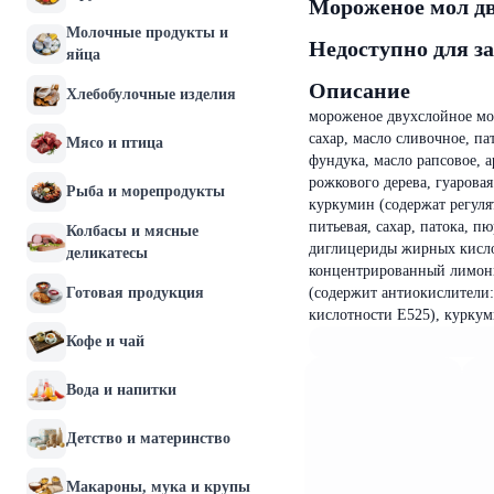
Мороженое мол дв
Молочные продукты и
Недоступно для з
яйца
Описание
Хлебобулочные изделия
мороженое двухслойное мол
сахар, масло сливочное, па
Мясо и птица
фундука, масло рапсовое, 
рожкового дерева, гуарова
Рыба и морепродукты
куркумин (содержат регулят
питьевая, сахар, патока, п
Колбасы и мясные
диглицериды жирных кислот
деликатесы
концентрированный лимонн
Готовая продукция
(содержит антиокислители:
кислотности Е525), куркум
Кофе и чай
Вода и напитки
Детство и материнство
Макароны, мука и крупы