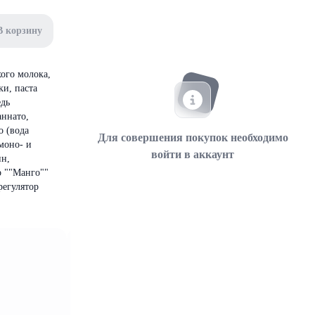
В корзину
ого молока,
ки, паста
едь
аннато,
о (вода
Для совершения покупок необходимо
(моно- и
войти в аккаунт
ин,
р ""Манго""
регулятор