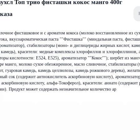
ухсл Топ трио фисташки кокос манго 400г
аказа
очное фисташковое и с ароматом кокоса (молоко восстановленное из сух
тока, вкусоароматическая паста ""Фисташка"" (миндальная паста, фисташ
ароматизатор), стабилизаторы (моно- и диглицериды жирных кислот, кам
я камедь), красители: медные комплексы хлорофиллов и хлорофиллинов, 
оры кислотности: Е524, Е525), ароматизатор ""Кокос""); шербет из манг
юре манго, молоко сухое обезжиренное, масло сливочное, стабилизаторы 
, гуаровая камедь, камедь целлюлозы, камедь рожкового дерева), желат
ый сок (содержит антиокислитель аскорбиновую кислоту), ароматизато
 аскорбиновую кислоту, альфа-Токоферол), красители: аннато (содержит 
ин). Продукт может содержать незначительное количество ар