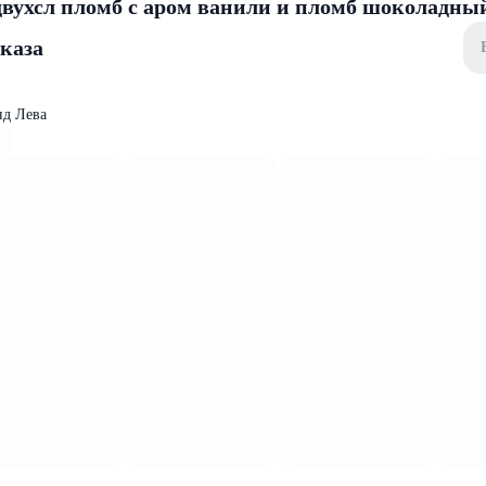
вухсл пломб с аром ванили и пломб шоколадный
аказа
нд Лева