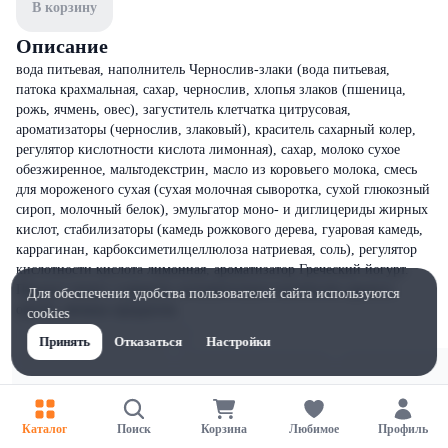
В корзину
Описание
вода питьевая, наполнитель Чернослив-злаки (вода питьевая,
патока крахмальная, сахар, чернослив, хлопья злаков (пшеница,
рожь, ячмень, овес), загуститель клетчатка цитрусовая,
ароматизаторы (чернослив, злаковый), краситель сахарный колер,
регулятор кислотности кислота лимонная), сахар, молоко сухое
обезжиренное, мальтодекстрин, масло из коровьего молока, смесь
для мороженого сухая (сухая молочная сыворотка, сухой глюкозный
сироп, молочный белок), эмульгатор моно- и диглицериды жирных
кислот, стабилизаторы (камедь рожкового дерева, гуаровая камедь,
каррагинан, карбоксиметилцеллюлоза натриевая, соль), регулятор
кислотности кислота лимонная, ароматизатор Греческий йогурт.
Продукт может содержать незначительное количество арахиса,
Для обеспечения удобства пользователей сайта используются
орехов, яичных продуктов.
cookies
Принять
Отказаться
Настройки
Каталог
Поиск
Корзина
Любимое
Профиль