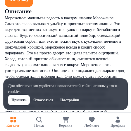
Описание
Мороженое: маленькая радость в каждом шарике Мороженое...
Само это слово вызывает улыбку и приятные воспоминания. Это
вкус детства, летних каникул, прогулок по парку и беззаботного
счастья. Будь то классический ванильный пломбир, освежающий
фруктовый сорбет, или экзотический вкус с кусочками печенья и
шоколадной крошкой, мороженое всегда находит способ
порадовать. Это не просто десерт, это целая палитра ощущений.
Холод, который приятно обжигает язык, сменяется нежной
сладостью, а аромат наполняет все вокруг. Мороженое - это
универсальное лакомство. Оно идеально подходит для жаркого дня,
чтобы освежиться и взбодриться. Оно может стать прекрасным
завершением ужина, добавив нотку сладости и удовольствия. А
Для обеспечения удобства пользователей сайта используются
иногда, просто так, без повода, мороженое может поднять
cookies
настроение и сделать день чуточку лучше.Состав:молоко
восстановленное из сухого обезжиренного молока, масло из
Принять
Отказаться
Настройки
коровьего молока, молоко цельное сгущенное с сахаром (молоко
нормализованное, сахара (сахароза, лактоза)); вафельный
Каталог
Поиск
Корзина
Любимое
Профиль