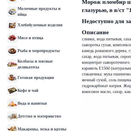
Морож пломбир шо
Молочные продукты и
глазурью, в в/ст 
яйца
Недоступно для з
Хлебобулочные изделия
Описание
Мясо и птица
сливки, вода питьевая, са
сыворотка сухая, комплекс
Рыба и морепродукты
камедь рожкового дерева, 
сахар, вода питьевая, сир
Колбасы и мясные
концентрат сывороточного б
деликатесы
карамель Е150d (натуральн
стаканчика: мука пшенична
Готовая продукция
яичный сухой, соль пищева
гидрокарбонат натрия. Жир
Кофе и чай
кокосовое масло, сахар, ка
Вода и напитки
Детство и материнство
Макароны, мука и крупы