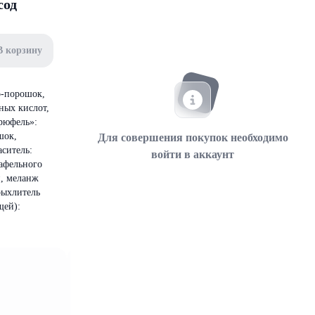
сод
В корзину
о-порошок,
ных кислот,
Трюфель»:
шок,
Для совершения покупок необходимо
аситель:
войти в аккаунт
вафельного
й, меланж
рыхлитель
щей):