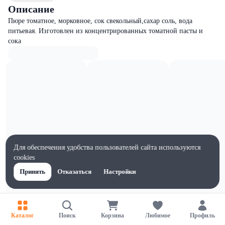
Описание
Пюре томатное, морковное, сок свекольный,сахар соль, вода
питьевая. Изготовлен из концентрированных томатной пасты и
сока
Для обеспечения удобства пользователей сайта используются
cookies
Принять
Отказаться
Настройки
Характеристики
Каталог
Поиск
Корзина
Любимое
Профиль
Ширина, мм