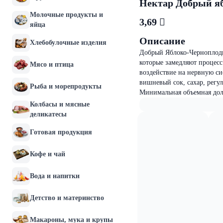
Нектар Добрый яб
Молочные продукты и
3,69 
яйца
Описание
Хлебобулочные изделия
Добрый Яблоко-Черноплодн
которые замедляют процес
Мясо и птица
воздействие на нервную си
вишневый сок, сахар, регу
Рыба и морепродукты
Минимальная объемная дол
Колбасы и мясные
деликатесы
Готовая продукция
Кофе и чай
Вода и напитки
Детство и материнство
Макароны, мука и крупы