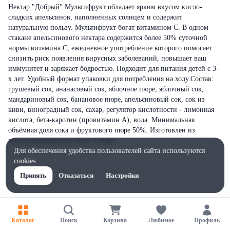
Нектар "Добрый" Мультифрукт обладает ярким вкусом кисло-
сладких апельсинов, наполненных солнцем и содержит
натуральную пользу. Мультифрукт богат витамином С. В одном
стакане апельсинового нектара содержится более 50% суточной
нормы витамина С, ежедневное употребление которого помогает
снизить риск появления вирусных заболеваний, повышает ваш
иммунитет и заряжает бодростью. Подходит для питания детей с 3-
х лет. Удобный формат упаковки для потребления на ходу.Состав:
грушевый сок, ананасовый сок, яблочное пюре, яблочный сок,
мандариновый сок, банановое пюре, апельсиновый сок, сок из
киви, виноградный сок, сахар, регулятор кислотности - лимонная
кислота, бета-каротин (провитамин А), вода. Минимальная
объёмная доля сока и фруктового пюре 50%. Изготовлен из
концентрированных соков и пюре.
Для обеспечения удобства пользователей сайта используются
cookies
Принять
Отказаться
Настройки
Каталог
Поиск
Корзина
Любимое
Профиль