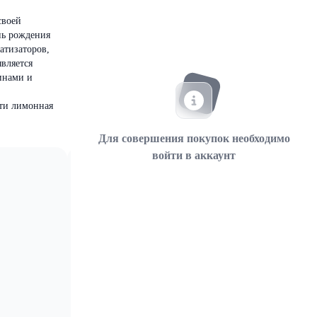
своей
нь рождения
атизаторов,
является
инами и
сти лимонная
Для совершения покупок необходимо
войти в аккаунт