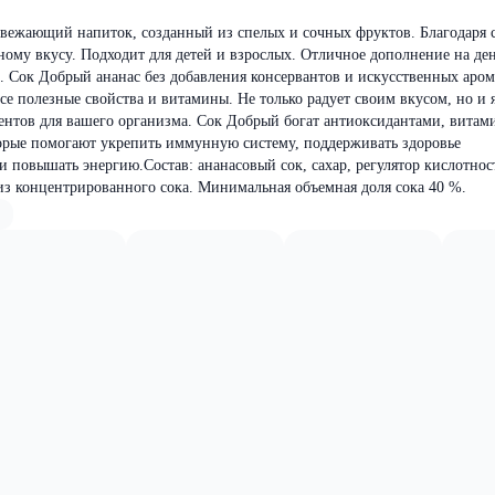
свежающий напиток, созданный из спелых и сочных фруктов. Благодаря 
ному вкусу. Подходит для детей и взрослых. Отличное дополнение на де
. Сок Добрый ананас без добавления консервантов и искусственных аром
се полезные свойства и витамины. Не только радует своим вкусом, но и 
ентов для вашего организма. Сок Добрый богат антиоксидантами, витам
рые помогают укрепить иммунную систему, поддерживать здоровье
 повышать энергию.Состав: ананасовый сок, сахар, регулятор кислотно
 из концентрированного сока. Минимальная объемная доля сока 40 %.