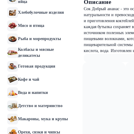
Описание
яйца
Сок Добрый ананас - это о
Хлебобулочные изделия
натуральности и превосход
и приготовления коктейлей
Мясо и птица
каждая бутылка сохраняет в
источником полезных элем
Рыба и морепродукты
пищевыми волокнами, кото
пищеварительной системы и
Колбасы и мясные
кислота, вода. Изготовлен
деликатесы
Готовая продукция
Кофе и чай
Вода и напитки
Детство и материнство
Макароны, мука и крупы
Орехи, снэки и чипсы