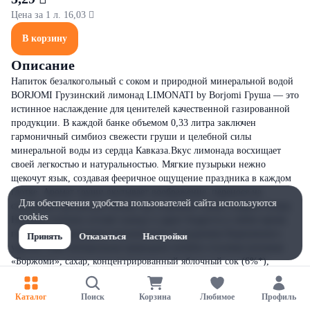
Цена за 1 л. 16,03 
В корзину
Описание
Напиток безалкогольный с соком и природной минеральной водой
BORJOMI Грузинский лимонад LIMONATI by Borjomi Груша — это
истинное наслаждение для ценителей качественной газированной
продукции. В каждой банке объемом 0,33 литра заключен
гармоничный симбиоз свежести груши и целебной силы
минеральной воды из сердца Кавказа.Вкус лимонада восхищает
своей легкостью и натуральностью. Мягкие пузырьки нежно
щекочут язык, создавая фееричное ощущение праздника в каждом
глотке. Аромат груши окутывает воображение, перенося на
Для обеспечения удобства пользователей сайта используются
солнечные грузинские холмы, где созревают самые сладкие плоды.
cookies
Напиток отлично утоляет жажду и дарит бодрость в любое время
года.Состав:природная питьевая вода из родников Боржомского
Принять
Отказаться
Настройки
ущелья, вода минеральная природная лечебно-столовая питьевая
«Боржоми», сахар, концентрированный яблочный сок (6%*),
яблочный сок (2%), концентрированный лимонный сок (1%*),
концентрированный грушевый сок (1%*), регулятор кислотности
Каталог
Поиск
Корзина
Любимое
Профиль
лимонная кислота, краситель сахарный колер IV, натуральный