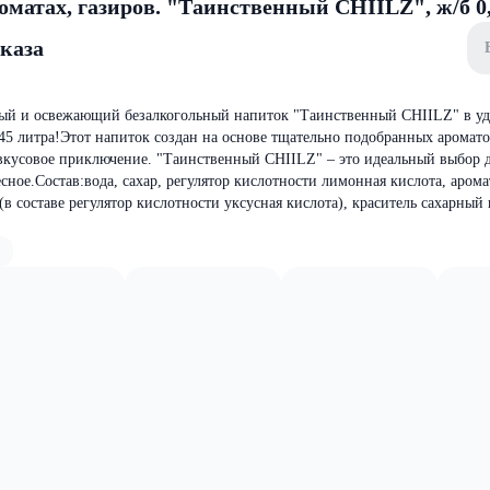
оматах, газиров. "Таинственный CHIILZ", ж/б 0
аказа
ный и освежающий безалкогольный напиток "Таинственный CHIILZ" в у
45 литра!Этот напиток создан на основе тщательно подобранных аромато
вкусовое приключение. "Таинственный CHIILZ" – это идеальный выбор дл
сное.Состав:вода, сахар, регулятор кислотности лимонная кислота, арома
в составе регулятор кислотности уксусная кислота), краситель сахарный 