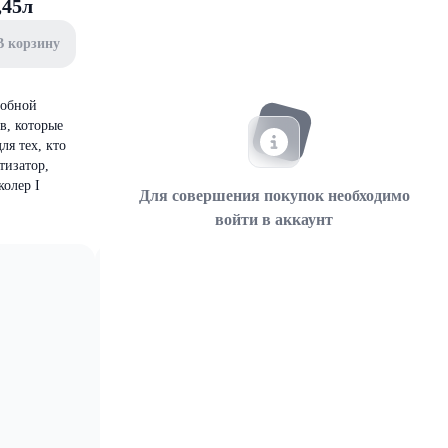
,45л
В корзину
добной
в, которые
я тех, кто
тизатор,
колер I
Для совершения покупок необходимо
войти в аккаунт