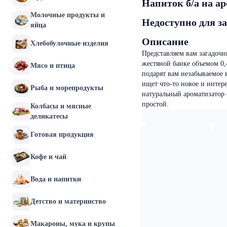
Напиток б/а на ар
Молочные продукты и
Недоступно для з
яйца
Описание
Хлебобулочные изделия
Представляем вам загадоч
жестяной банке объемом 0,
Мясо и птица
подарят вам незабываемое 
ищет что-то новое и интере
Рыба и морепродукты
натуральный ароматизатор (
простой.
Колбасы и мясные
деликатесы
Готовая продукция
Кофе и чай
Вода и напитки
Детство и материнство
Макароны, мука и крупы