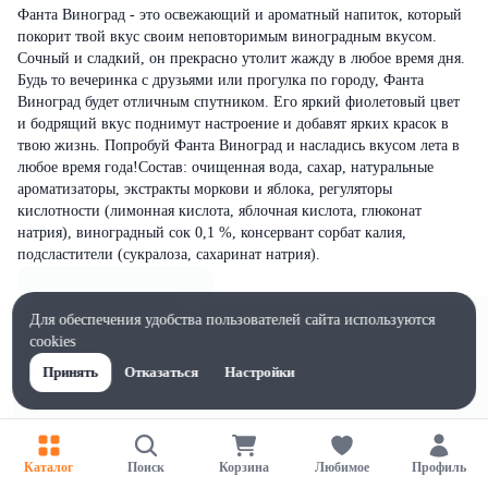
Фанта Виноград - это освежающий и ароматный напиток, который
покорит твой вкус своим неповторимым виноградным вкусом.
Сочный и сладкий, он прекрасно утолит жажду в любое время дня.
Будь то вечеринка с друзьями или прогулка по городу, Фанта
Виноград будет отличным спутником. Его яркий фиолетовый цвет
и бодрящий вкус поднимут настроение и добавят ярких красок в
твою жизнь. Попробуй Фанта Виноград и насладись вкусом лета в
любое время года!Состав: очищенная вода, сахар, натуральные
ароматизаторы, экстракты моркови и яблока, регуляторы
кислотности (лимонная кислота, яблочная кислота, глюконат
натрия), виноградный сок 0,1 %, консервант сорбат калия,
подсластители (сукралоза, сахаринат натрия).
Для обеспечения удобства пользователей сайта используются
cookies
Принять
Отказаться
Настройки
Каталог
Поиск
Корзина
Любимое
Профиль